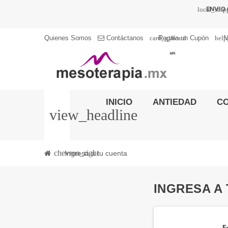
ENVIO 
local_shi
card_giftcard
help
Quienes Somos
Contáctanos
Regala un Cupón
N
INICIO
ANTIEDAD
C
view_headline
chevron_right
Ingresa a tu cuenta
INGRESA A
E-