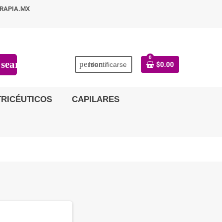
RAPIA.MX
0
search
person
Identificarse
$0.00
RICÉUTICOS
CAPILARES