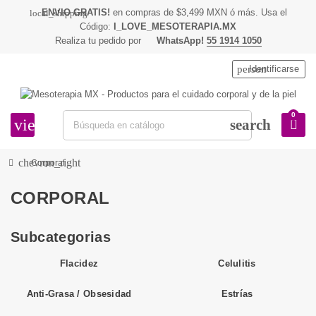
ENVIO GRATIS!
en compras de $3,499 MXN ó más. Usa el
local_shipping
Código:
I_LOVE_MESOTERAPIA.MX
Realiza tu pedido por
WhatsApp!
55 1914 1050
person
Identificarse
0
view_headline
search
chevron_right
Corporal
CORPORAL
Subcategorias
Flacidez
Celulitis
Anti-Grasa / Obsesidad
Estrías