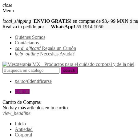
close
Menu
local_shipping
ENVIO GRATIS!
en compras de $3,499 MXN ó má
Realiza tu pedido por
WhatsApp!
55 1914 1050
Quienes Somos
Contáctanos
card_giftcard
Regala un Cupón
help_outline
Necesitas Ayuda?
search
person
Identificarse
0
$0.00
Carrito de Compras
No hay más artículos en tu carrito
view_headline
Inicio
Antiedad
Corporal