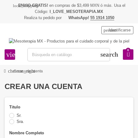
ENVIO GRATIS!
en compras de $3,499 MXN ó más. Usa el
local_shipping
Código:
I_LOVE_MESOTERAPIA.MX
Realiza tu pedido por
WhatsApp!
55 1914 1050
person
Identificarse
0
view_headline
search
chevron_right
Crear una cuenta
CREAR UNA CUENTA
Titulo
Sr.
Sra.
Nombre Completo