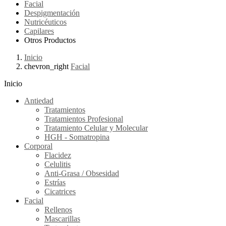
Facial
Despigmentación
Nutricéuticos
Capilares
Otros Productos
Inicio
chevron_right
Facial
Inicio
Antiedad
Tratamientos
Tratamientos Profesional
Tratamiento Celular y Molecular
HGH - Somatropina
Corporal
Flacidez
Celulitis
Anti-Grasa / Obsesidad
Estrías
Cicatrices
Facial
Rellenos
Mascarillas