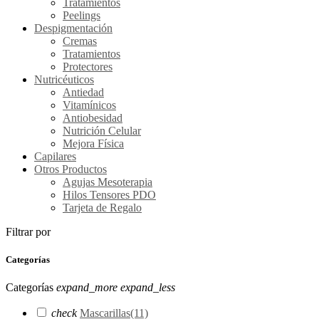
Tratamientos
Peelings
Despigmentación
Cremas
Tratamientos
Protectores
Nutricéuticos
Antiedad
Vitamínicos
Antiobesidad
Nutrición Celular
Mejora Física
Capilares
Otros Productos
Agujas Mesoterapia
Hilos Tensores PDO
Tarjeta de Regalo
Filtrar por
Categorías
Categorías
expand_more
expand_less
check
Mascarillas
(11)