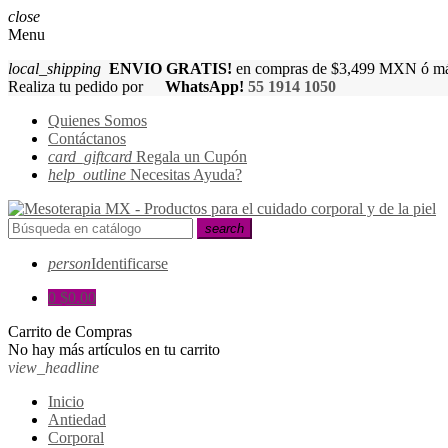
close
Menu
local_shipping
ENVIO GRATIS!
en compras de $3,499 MXN ó má
Realiza tu pedido por
WhatsApp!
55 1914 1050
Quienes Somos
Contáctanos
card_giftcard
Regala un Cupón
help_outline
Necesitas Ayuda?
search
person
Identificarse
0
$0.00
Carrito de Compras
No hay más artículos en tu carrito
view_headline
Inicio
Antiedad
Corporal