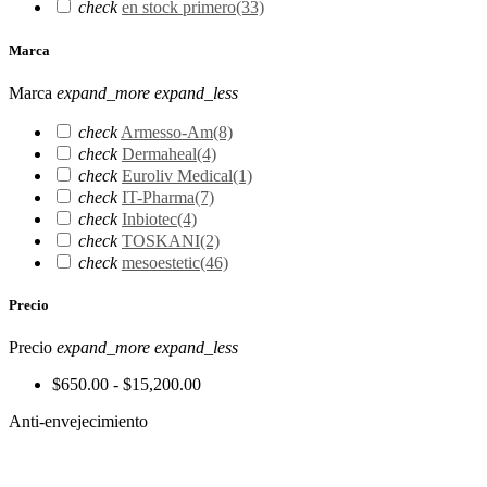
check
en stock primero
(33)
Marca
Marca
expand_more
expand_less
check
Armesso-Am
(8)
check
Dermaheal
(4)
check
Euroliv Medical
(1)
check
IT-Pharma
(7)
check
Inbiotec
(4)
check
TOSKANI
(2)
check
mesoestetic
(46)
Precio
Precio
expand_more
expand_less
$650.00 - $15,200.00
Anti-envejecimiento