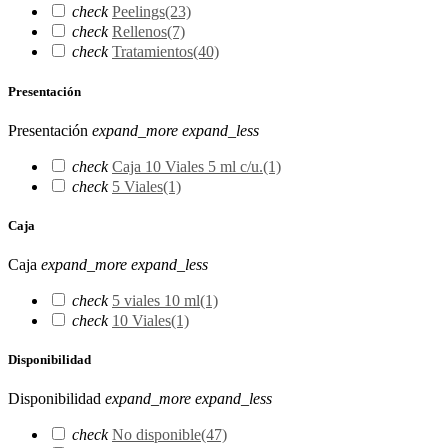
check
Peelings
(23)
check
Rellenos
(7)
check
Tratamientos
(40)
Presentación
Presentación
expand_more
expand_less
check
Caja 10 Viales 5 ml c/u.
(1)
check
5 Viales
(1)
Caja
Caja
expand_more
expand_less
check
5 viales 10 ml
(1)
check
10 Viales
(1)
Disponibilidad
Disponibilidad
expand_more
expand_less
check
No disponible
(47)