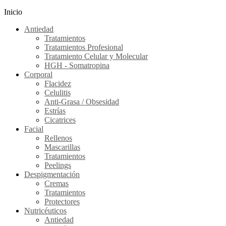
Inicio
Antiedad
Tratamientos
Tratamientos Profesional
Tratamiento Celular y Molecular
HGH - Somatropina
Corporal
Flacidez
Celulitis
Anti-Grasa / Obsesidad
Estrías
Cicatrices
Facial
Rellenos
Mascarillas
Tratamientos
Peelings
Despigmentación
Cremas
Tratamientos
Protectores
Nutricéuticos
Antiedad