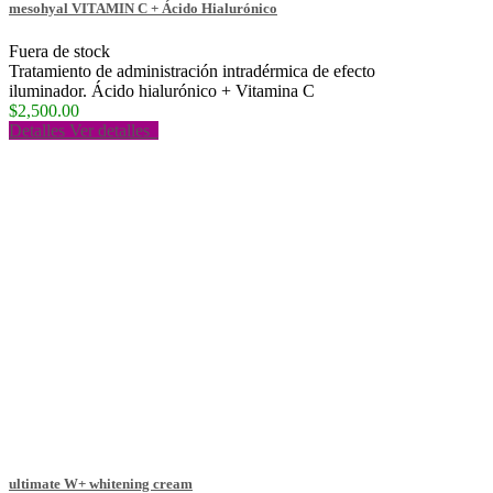
mesohyal VITAMIN C + Ácido Hialurónico
Fuera de stock
Tratamiento de administración intradérmica de efecto
iluminador. Ácido hialurónico + Vitamina C
$2,500.00
Detalles
Ver detalles
ultimate W+ whitening cream