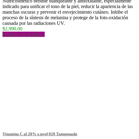
Nutricosmético bebible blanqueante y antioxidante, especialmente
indicado para unificar el tono de la piel, reducir la apariencia de las
manchas oscuras y prevenir el envejecimiento cutáneo. Inhibe el
proceso de la síntesis de melanina y protege de la foto-oxidación
causada por las radiaciones UV.
$2,990.00
Detalles
Ver detalles
Vitamina C al 20% x.prof 020 Tamponada