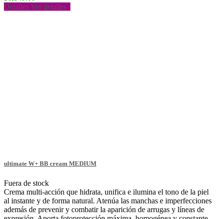
Detalles
Ver detalles
ultimate W+ BB cream MEDIUM
Fuera de stock
Crema multi-acción que hidrata, unifica e ilumina el tono de la piel
al instante y de forma natural. Atenúa las manchas e imperfecciones
además de prevenir y combatir la aparición de arrugas y líneas de
expresión. Aporta fotoprotección máxima, homogénea y constante