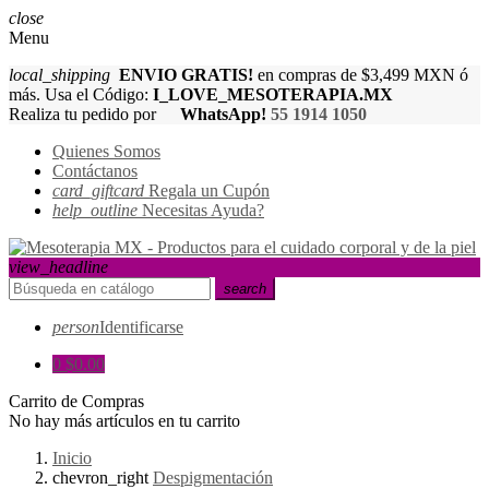
close
Menu
local_shipping
ENVIO GRATIS!
en compras de $3,499 MXN ó
más. Usa el Código:
I_LOVE_MESOTERAPIA.MX
Realiza tu pedido por
WhatsApp!
55 1914 1050
Quienes Somos
Contáctanos
card_giftcard
Regala un Cupón
help_outline
Necesitas Ayuda?
view_headline
search
person
Identificarse
0
$0.00
Carrito de Compras
No hay más artículos en tu carrito
Inicio
chevron_right
Despigmentación