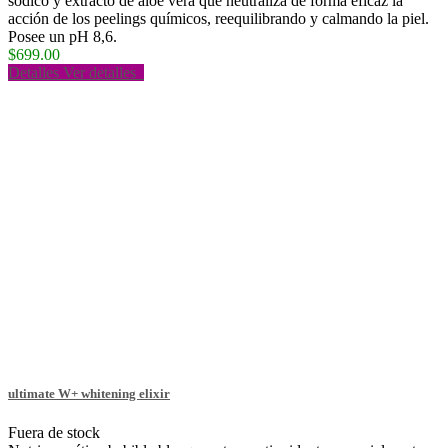
sódico y extracto de aloe vera que neutraliza de forma eficaz la
acción de los peelings químicos, reequilibrando y calmando la piel.
Posee un pH 8,6.
$699.00
Detalles
Ver detalles
ultimate W+ whitening elixir
Fuera de stock