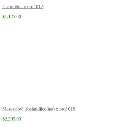
L-carnitina x.prof 012
$1,125.00
Mesostabyl (fosfatidilcolina) x.prof 018
$2,299.00