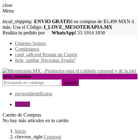
close
Menu
local_shipping
ENVIO GRATIS!
en compras de $3,499 MXN ó
más. Usa el Código:
I_LOVE_MESOTERAPIA.MX
Realiza tu pedido por
WhatsApp!
55 1914 1050
Quienes Somos
Contáctanos
card_giftcard
Regala un Cupón
help_outline
Necesitas Ayuda?
view_headline
search
person
Identificarse
0
$0.00
Carrito de Compras
No hay más artículos en tu carrito
Inicio
chevron_right
Corporal