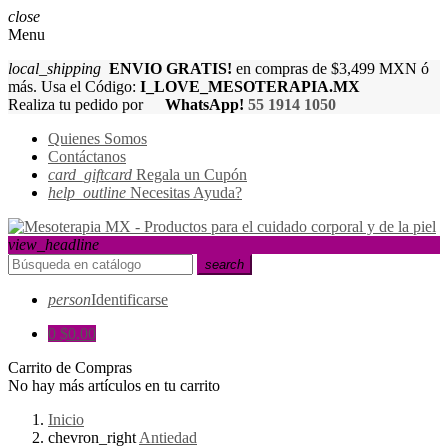
close
Menu
local_shipping
ENVIO GRATIS!
en compras de $3,499 MXN ó
más. Usa el Código:
I_LOVE_MESOTERAPIA.MX
Realiza tu pedido por
WhatsApp!
55 1914 1050
Quienes Somos
Contáctanos
card_giftcard
Regala un Cupón
help_outline
Necesitas Ayuda?
view_headline
search
person
Identificarse
0
$0.00
Carrito de Compras
No hay más artículos en tu carrito
Inicio
chevron_right
Antiedad