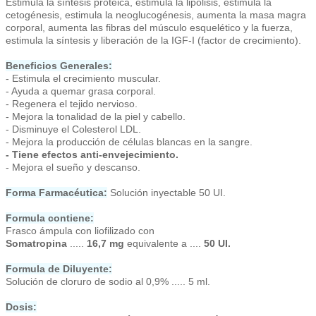
Estimula la síntesis proteica, estimula la lipólisis, estimula la
cetogénesis, estimula la neoglucogénesis, aumenta la masa magra
corporal, aumenta las fibras del músculo esquelético y la fuerza,
estimula la síntesis y liberación de la IGF-I (factor de crecimiento).
Beneficios Generales:
- Estimula el crecimiento muscular.
- Ayuda a quemar grasa corporal.
- Regenera el tejido nervioso.
- Mejora la tonalidad de la piel y cabello.
- Disminuye el Colesterol LDL.
- Mejora la producción de células blancas en la sangre.
- Tiene efectos anti-envejecimiento.
- Mejora el sueño y descanso.
Forma Farmacéutica:
Solución inyectable 50 UI.
Formula contiene:
Frasco ámpula con liofilizado con
Somatropina
.....
16,7 mg
equivalente a ....
50 UI.
Formula de Diluyente:
Solución de cloruro de sodio al 0,9% ..... 5 ml.
Dosis: