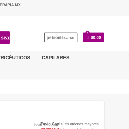
ERAPIA.MX
0
search
person
Identificarse
$0.00
RICÉUTICOS
CAPILARES
Envío Gratis!
en ordenes mayores
local_shipping