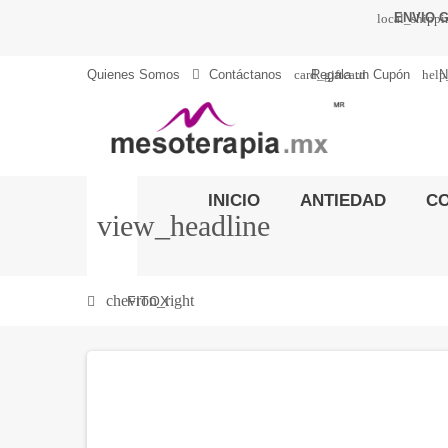
ENVIO G
local_shipp
card_giftcard
help
Quienes Somos
Contáctanos
Regala un Cupón
N
INICIO
ANTIEDAD
C
view_headline
chevron_right
FITOX