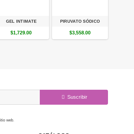
GEL INTIMATE
PIRUVATO SÓDICO
Bellast U
$1,729.00
$3,558.00
$3
Suscribir
itio web.