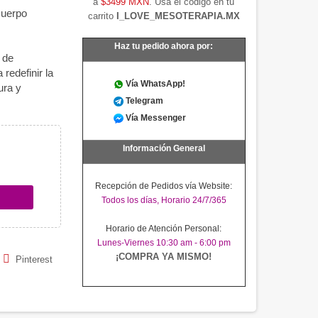
a
$3499 MXN
. Usa el código en tu
cuerpo
carrito
I_LOVE_MESOTERAPIA.MX
Haz tu pedido ahora por:
 de
redefinir la
Vía WhatsApp!
ura y
Telegram
Vía Messenger
Información General
Recepción de Pedidos vía Website:
Todos los días, Horario 24/7/365
Horario de Atención Personal:
Lunes-Viernes 10:30 am - 6:00 pm
¡COMPRA YA MISMO!
Pinterest