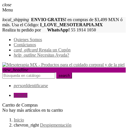
close
Menu
local_shipping
ENVIO GRATIS!
en compras de $3,499 MXN ó
más. Usa el Código:
I_LOVE_MESOTERAPIA.MX
Realiza tu pedido por
WhatsApp!
55 1914 1050
Quienes Somos
Contáctanos
card_giftcard
Regala un Cupón
help_outline
Necesitas Ayuda?
view_headline
search
person
Identificarse
0
$0.00
Carrito de Compras
No hay más artículos en tu carrito
Inicio
chevron_right
Despigmentación