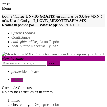
close
Menu
local_shipping
ENVIO GRATIS!
en compras de $3,499 MXN ó
más. Usa el Código:
I_LOVE_MESOTERAPIA.MX
Realiza tu pedido por
WhatsApp!
55 1914 1050
Quienes Somos
Contáctanos
card_giftcard
Regala un Cupón
help_outline
Necesitas Ayuda?
view_headline
search
person
Identificarse
0
$0.00
Carrito de Compras
No hay más artículos en tu carrito
Inicio
chevron_right
Despigmentación