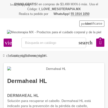
ENVIO GRATIS!
en compras de $3,499 MXN ó más. Usa el
local_shipping
Código:
I_LOVE_MESOTERAPIA.MX
Realiza tu pedido por
WhatsApp!
55 1914 1050
person
Identificarse
0
view_headline
search
chevron_right
chevron_right
Capilares
Dermaheal HL
Dermaheal HL
DERMAHEAL HL
Solución para recuperar el cabello. Dermaheal HL está
indicado para la prevención de la pérdida de cabello,