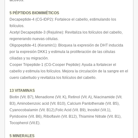
5 PÉPTIDOS BIOMIMÉTICOS
Decapeptide-4 (CG-IDP2): Fortalece el cabello, estimulando los
folículos.
Acetyl Decapeptide-3 (Rejuline): Revitaliza los folículos del cabello,
regenerando nuevas células.
Oligopeptide-41 (Keramin1): Bloquea la expresión de DHT inducida
por la expresión DKK1 y estimula la proliferación de las células
ciliadas y su migración.
Cooper Tripeptide-1 (CG-Cooper Peptide): Ayuda a fortalecer el
cabello y estimula los folículos. Mejora la circulación de la sangre en el
cuero cabelludo y revitaliza los folículos del cabello.
13 VITAMINAS
Biotin (Vit. B7), Menadione (Vit. K), Retinol (Vit. A), Niacinamide (Vit.
B3), Aminobenzoic acid (Vit. B10), Calcium Pantothenate (Vit. B5),
Cyanocobalamin (Vit. B12),Folic Acid (Vit. B9), Inositol (Vit.1),
Pyridoxine (Vit. B6), Riboflavin (Vit. B12), Thiamine Nitrate (Vit. B1),
Tocopherol (Vit.E).
5 MINERALES