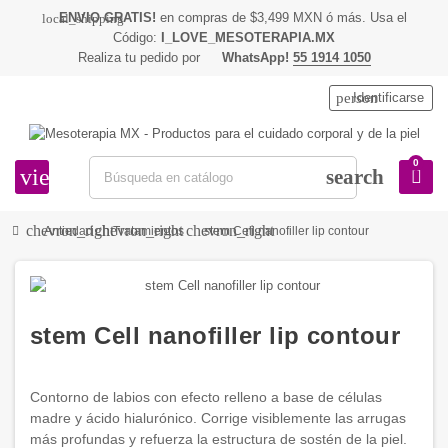
ENVIO GRATIS!
en compras de $3,499 MXN ó más. Usa el
local_shipping
Código:
I_LOVE_MESOTERAPIA.MX
Realiza tu pedido por
WhatsApp!
55 1914 1050
person
Identificarse
0
view_headline
search
chevron_right
chevron_right
chevron_right
Antiedad
Tratamientos
stem Cell nanofiller lip contour
stem Cell nanofiller lip contour
Contorno de labios con efecto relleno a base de células
madre y ácido hialurónico. Corrige visiblemente las arrugas
más profundas y refuerza la estructura de sostén de la piel.