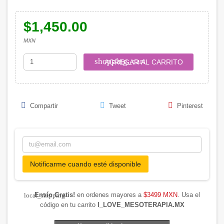
$1,450.00
MXN
shopping_cart
AGREGAR AL CARRITO
Compartir
Tweet
Pinterest
Notificarme cuando esté disponible
Envío Gratis!
en ordenes mayores a
$3499 MXN
. Usa el
local_shipping
código en tu carrito
I_LOVE_MESOTERAPIA.MX