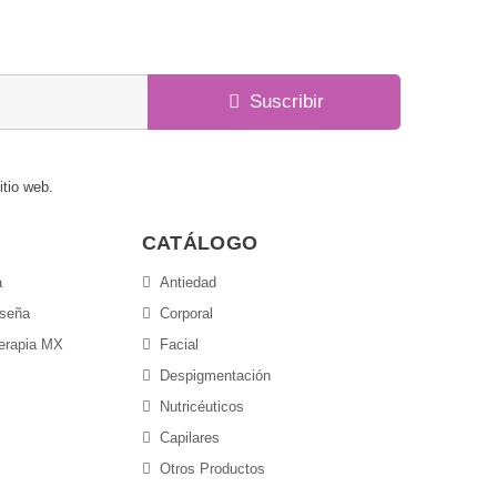
Suscribir
itio web.
CATÁLOGO
a
Antiedad
aseña
Corporal
terapia MX
Facial
Despigmentación
Nutricéuticos
Capilares
Otros Productos