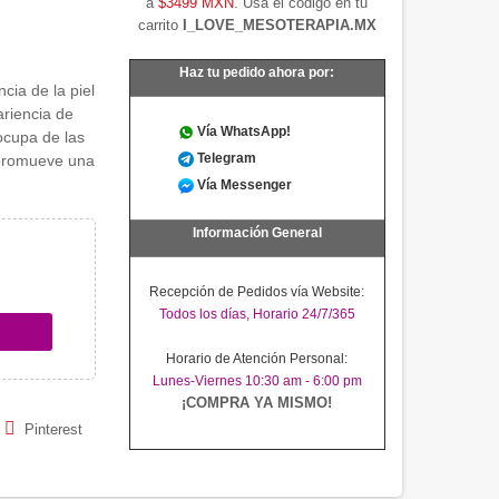
a
$3499 MXN
. Usa el código en tu
carrito
I_LOVE_MESOTERAPIA.MX
Haz tu pedido ahora por:
cia de la piel
ariencia de
Vía WhatsApp!
 ocupa de las
Telegram
 promueve una
Vía Messenger
Información General
Recepción de Pedidos vía Website:
Todos los días, Horario 24/7/365
Horario de Atención Personal:
Lunes-Viernes 10:30 am - 6:00 pm
¡COMPRA YA MISMO!
Pinterest