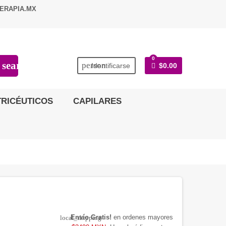
ERAPIA.MX
0
search
person
Identificarse
$0.00
RICÉUTICOS
CAPILARES
Envío Gratis!
en ordenes mayores
local_shipping