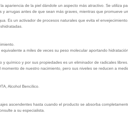
la apariencia de la piel dándole un aspecto más atractivo. Se utiliza p
neas y arrugas antes de que sean más graves, mientras que promueve una 
ua. Es un activador de procesos naturales que evita el envejecimiento.
eshidratadas.
cimiento.
e equivalente a miles de veces su peso molecular aportando hidratació
 y químico y por sus propiedades es un eliminador de radicales libres
 al momento de nuestro nacimiento, pero sus niveles se reducen a med
TA, Alcohol Bencílico.
 masajes ascendentes hasta cuando el producto se absorba completament
onsulte a su especialista.