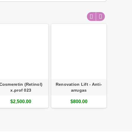
Cosmeretin (Retinol)
Renovation Lift - Anti-
Vitamin
x.prof 023
arrugas
Tampon
$2,500.00
$800.00
$1