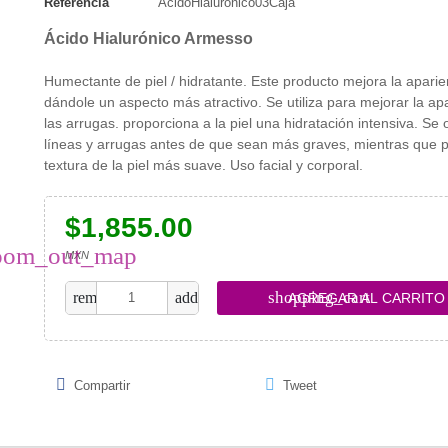
Referencia
AcidoHialuronico03Caja
Ácido Hialurónico Armesso
Humectante de piel / hidratante. Este producto mejora la aparien
dándole un aspecto más atractivo. Se utiliza para mejorar la ap
las arrugas. proporciona a la piel una hidratación intensiva. Se
líneas y arrugas antes de que sean más graves, mientras que
textura de la piel más suave. Uso facial y corporal.
$1,855.00
oom_out_map
MXN
shopping_cart
remove
add
AGREGAR AL CARRITO
Compartir
Tweet