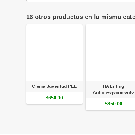
16 otros productos en la misma cate
.prof 024
Crema Juventud PEE
HA Lifting
Antienvejecimiento
.00
$650.00
$850.00