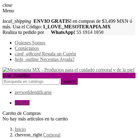
close
Menu
local_shipping
ENVIO GRATIS!
en compras de $3,499 MXN ó
más. Usa el Código:
I_LOVE_MESOTERAPIA.MX
Realiza tu pedido por
WhatsApp!
55 1914 1050
Quienes Somos
Contáctanos
card_giftcard
Regala un Cupón
help_outline
Necesitas Ayuda?
view_headline
search
person
Identificarse
0
$0.00
Carrito de Compras
No hay más artículos en tu carrito
Inicio
chevron_right
Corporal