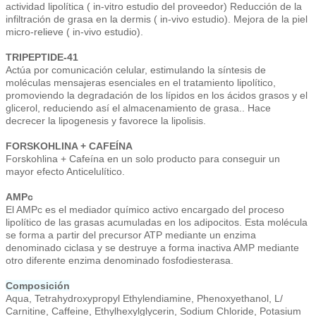
actividad lipolítica ( in-vitro estudio del proveedor) Reducción de la
infiltración de grasa en la dermis ( in-vivo estudio). Mejora de la piel
micro-relieve ( in-vivo estudio).
TRIPEPTIDE-41
Actúa por comunicación celular, estimulando la síntesis de
moléculas mensajeras esenciales en el tratamiento lipolítico,
promoviendo la degradación de los lípidos en los ácidos grasos y el
glicerol, reduciendo así el almacenamiento de grasa.. Hace
decrecer la lipogenesis y favorece la lipolisis.
FORSKOHLINA + CAFEÍNA
Forskohlina + Cafeína en un solo producto para conseguir un
mayor efecto Anticelulítico.
AMPc
El AMPc es el mediador químico activo encargado del proceso
lipolítico de las grasas acumuladas en los adipocitos. Esta molécula
se forma a partir del precursor ATP mediante un enzima
denominado ciclasa y se destruye a forma inactiva AMP mediante
otro diferente enzima denominado fosfodiesterasa.
Composición
Aqua, Tetrahydroxypropyl Ethylendiamine, Phenoxyethanol, L/
Carnitine, Caffeine, Ethylhexylglycerin, Sodium Chloride, Potasium