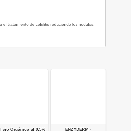
el tratamiento de celulitis reduciendo los nódulos.
ilicio Orgánico al 0.5%
ENZYDERM -
Solución