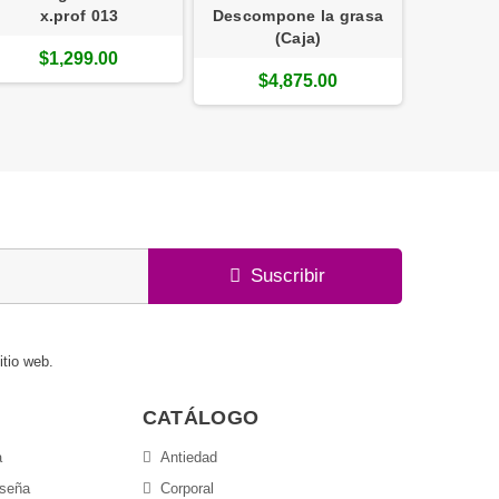
x.prof 013
Descompone la grasa
$1
(Caja)
$1,299.00
$4,875.00
Suscribir
itio web.
CATÁLOGO
a
Antiedad
aseña
Corporal