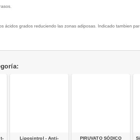
rasos.
s ácidos grados reduciendo las zonas adiposas. Indicado tambien para 
goría:
t-
Liposintrol - Anti-
PIRUVATO SÓDICO
S