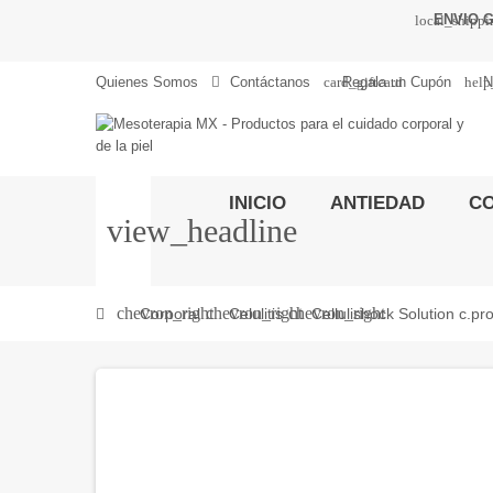
ENVIO G
local_shipp
card_giftcard
help
Quienes Somos
Contáctanos
Regala un Cupón
N
INICIO
ANTIEDAD
C
view_headline
chevron_right
chevron_right
chevron_right
Corporal
Celulitis
Cellulishock Solution c.pr