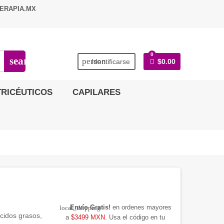
ERAPIA.MX
0
search
person
Identificarse
$0.00
RICÉUTICOS
CAPILARES
Envío Gratis!
en ordenes mayores
local_shipping
ácidos grasos,
a
$3499 MXN
. Usa el código en tu