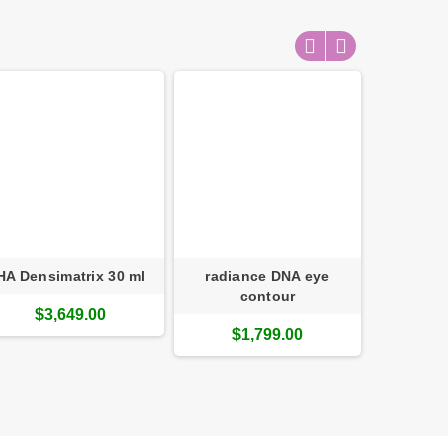
HA Densimatrix 30 ml
radiance DNA eye
energy 
contour
$3,649.00
$1
$1,799.00