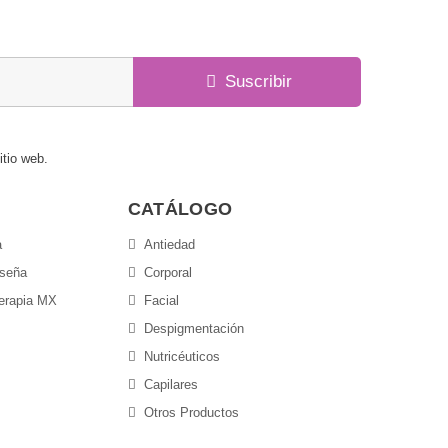
Suscribir
itio web.
CATÁLOGO
a
Antiedad
aseña
Corporal
terapia MX
Facial
Despigmentación
Nutricéuticos
Capilares
Otros Productos