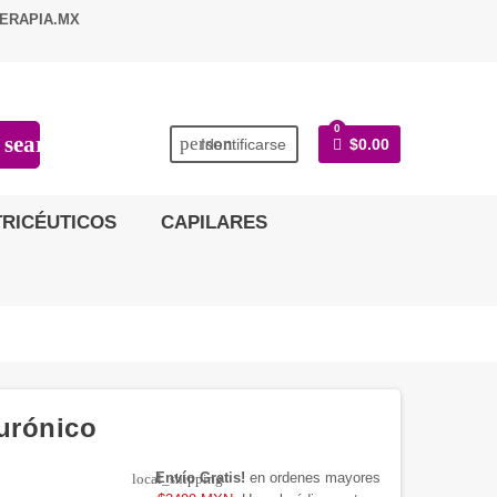
ERAPIA.MX
0
search
person
Identificarse
$0.00
RICÉUTICOS
CAPILARES
urónico
Envío Gratis!
en ordenes mayores
local_shipping