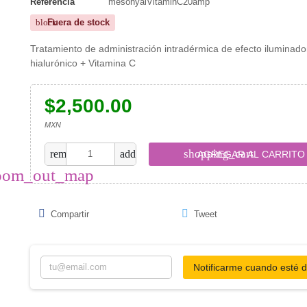
Referencia
mesohyalVitaminC20amp
Fuera de stock
block
Tratamiento de administración intradérmica de efecto iluminado
hialurónico + Vitamina C
$2,500.00
MXN
shopping_cart
remove
add
AGREGAR AL CARRITO
oom_out_map
Compartir
Tweet
Notificarme cuando esté d