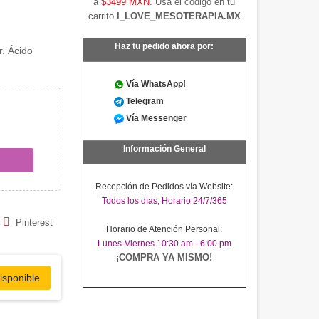
a
$3499 MXN
. Usa el código en tu
carrito
I_LOVE_MESOTERAPIA.MX
Haz tu pedido ahora por:
r. Ácido
Vía WhatsApp!
Telegram
Vía Messenger
Información General
Recepción de Pedidos vía Website:
Todos los días, Horario 24/7/365
Pinterest
Horario de Atención Personal:
Lunes-Viernes 10:30 am - 6:00 pm
¡COMPRA YA MISMO!
isponible