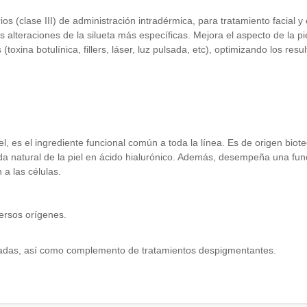
 (clase III) de administración intradérmica, para tratamiento facial y 
 alteraciones de la silueta más específicas. Mejora el aspecto de la p
oxina botulínica, fillers, láser, luz pulsada, etc), optimizando los resu
l, es el ingrediente funcional común a toda la línea. Es de origen biot
 natural de la piel en ácido hialurónico. Además, desempeña una funci
a las células.
versos orígenes.
nadas, así como complemento de tratamientos despigmentantes.