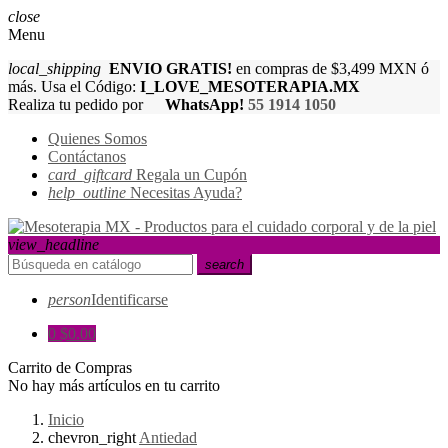
close
Menu
local_shipping
ENVIO GRATIS!
en compras de $3,499 MXN ó
más. Usa el Código:
I_LOVE_MESOTERAPIA.MX
Realiza tu pedido por
WhatsApp!
55 1914 1050
Quienes Somos
Contáctanos
card_giftcard
Regala un Cupón
help_outline
Necesitas Ayuda?
view_headline
search
person
Identificarse
0
$0.00
Carrito de Compras
No hay más artículos en tu carrito
Inicio
chevron_right
Antiedad