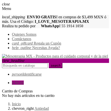
close
Menu
local_shipping
ENVIO GRATIS!
en compras de $3,499 MXN ó
más. Usa el Código:
I_LOVE_MESOTERAPIA.MX
Realiza tu pedido por
WhatsApp!
55 1914 1050
Quienes Somos
Contáctanos
card_giftcard
Regala un Cupón
help_outline
Necesitas Ayuda?
view_headline
search
person
Identificarse
0
$0.00
Carrito de Compras
No hay más artículos en tu carrito
Inicio
chevron_right
Antiedad