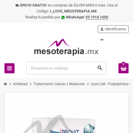
ENVIO GRATIS!
en compras de $3,499 MXN ó más. Usa el
local_shipping
Código:
I_LOVE_MESOTERAPIA.MX
Realiza tu pedido por
WhatsApp!
55 1914 1050
person
Identificarse
0
view_headline
search
chevron_right
chevron_right
chevron_right
Antiedad
Tratamiento Celular y Molecular
Lysis Cell - Polipéptidos 