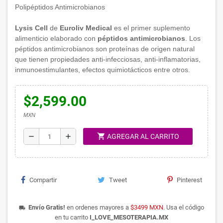
Polipéptidos Antimicrobianos
Lysis Cell
de
Euroliv Medical
es el primer suplemento
alimenticio elaborado con
péptidos antimicrobianos
. Los
péptidos antimicrobianos son proteínas de origen natural
que tienen propiedades anti-infecciosas, anti-inflamatorias,
inmunoestimulantes, efectos quimiotácticos entre otros.
$2,599.00
MXN
shopping_cart
remove
add
AGREGAR AL CARRITO
Compartir
Tweet
Pinterest
Envío Gratis!
en ordenes mayores a
$3499 MXN
. Usa el código
local_shipping
en tu carrito
I_LOVE_MESOTERAPIA.MX