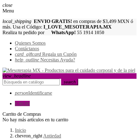
close
Menu
local_shipping
ENVIO GRATIS!
en compras de $3,499 MXN ó
más. Usa el Código:
I_LOVE_MESOTERAPIA.MX
Realiza tu pedido por
WhatsApp!
55 1914 1050
Quienes Somos
Contáctanos
card_giftcard
Regala un Cupón
help_outline
Necesitas Ayuda?
view_headline
search
person
Identificarse
0
$0.00
Carrito de Compras
No hay más artículos en tu carrito
Inicio
chevron_right
Antiedad