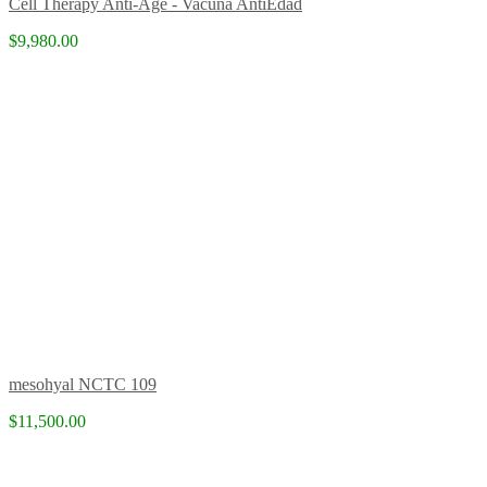
Cell Therapy Anti-Age - Vacuna AntiEdad
$9,980.00
mesohyal NCTC 109
$11,500.00