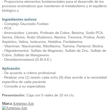
- Proporciona elementos fundamentales para el desarrollo de los
procesos enzimáticos que mantienen el metabolismo y el equilibrio
biológico.s.
Ingredientes activos
- Complejo Glucósido Fosfato
- PCA
- Aminoácidos: Lisinato, Prolinato de Cobre, Betaína, Sodio PCA,
Serina, Glicina, Ácido Glutámico, Alanina, Treonina, Prolina, Ácido
Aspártico, Valina, Isoleucina, Histidina, Fenilalanina.
- Vitaminas: Niacinamida, Riboflavina, Tiamina, Pantenol, Biotina.
- Oligoelementos: Sulfato de Magnesio, Sulfato de Zinc, Sulfato de
Cobre, Sulfato de Manganeso.
- Dimetilaminoetanol (D.M.A.E.)
Aplicación
- De acuerdo a criterio profesional.
- Realizar una (1) sesión cada ocho (8) días acorde a la necesidad
específica de cada paciente.
- Consulte a su especialista.
Presentación:
Caja con 5 viales de 10 ml c/u.
Marca
Armesso-Am