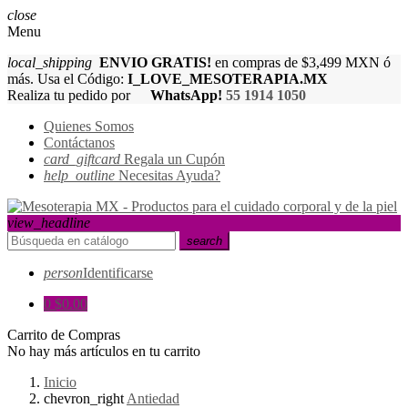
close
Menu
local_shipping
ENVIO GRATIS!
en compras de $3,499 MXN ó
más. Usa el Código:
I_LOVE_MESOTERAPIA.MX
Realiza tu pedido por
WhatsApp!
55 1914 1050
Quienes Somos
Contáctanos
card_giftcard
Regala un Cupón
help_outline
Necesitas Ayuda?
view_headline
search
person
Identificarse
0
$0.00
Carrito de Compras
No hay más artículos en tu carrito
Inicio
chevron_right
Antiedad