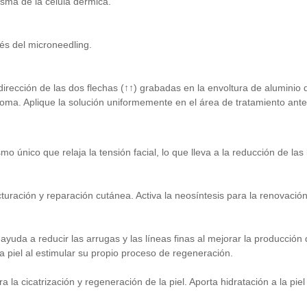
sma de la célula dérmica.
és del microneedling.
 dirección de las dos flechas (↑↑) grabadas en la envoltura de aluminio d
goma. Aplique la solución uniformemente en el área de tratamiento ant
 único que relaja la tensión facial, lo que lleva a la reducción de las 
ración y reparación cutánea. Activa la neosíntesis para la renovación de
yuda a reducir las arrugas y las líneas finas al mejorar la producción
la piel al estimular su propio proceso de regeneración.
 la cicatrización y regeneración de la piel. Aporta hidratación a la pi