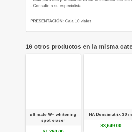
- Consulte a su especialista.
PRESENTACIÓN:
Caja 10 viales.
16 otros productos en la misma cate
60º eye
ultimate W+ whitening
HA Densimatrix 30 m
ur
spot eraser
$3,649.00
.00
$1,280.00