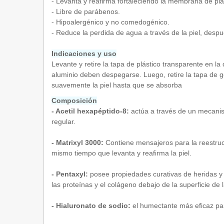
- Levanta y reafirma fortaleciendo la membrana de pla
- Libre de parábenos.
- Hipoalergénico y no comedogénico.
- Reduce la perdida de agua a través de la piel, despu
Indicaciones y us
o
Levante y retire la tapa de plástico transparente en la
aluminio deben despegarse. Luego, retire la tapa de 
suavemente la piel hasta que se absorba
Composición
- Acetil hexapéptido-8:
actúa a través de un mecanismo
regular.
- Matrixyl 3000:
Contiene mensajeros para la reestructu
mismo tiempo que levanta y reafirma la piel.
- Pentaxyl:
posee propiedades curativas de heridas y a
las proteínas y el colágeno debajo de la superficie de 
- Hialuronato de sodio:
el humectante más eficaz para