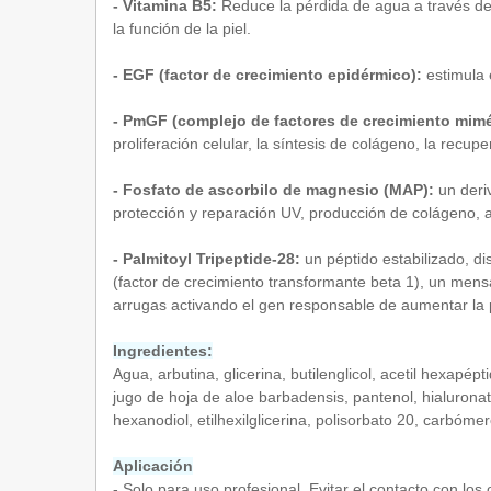
- Vitamina B5:
Reduce la pérdida de agua a través de 
la función de la piel.
- EGF (factor de crecimiento epidérmico):
estimula e
- PmGF (complejo de factores de crecimiento mimét
proliferación celular, la síntesis de colágeno, la recupe
- Fosfato de ascorbilo de magnesio (MAP):
un deriv
protección y reparación UV, producción de colágeno, ac
- Palmitoyl Tripeptide-28:
un péptido estabilizado, d
(factor de crecimiento transformante beta 1), un mensaj
arrugas activando el gen responsable de aumentar la
Ingredientes:
Agua, arbutina, glicerina, butilenglicol, acetil hexapéptid
jugo de hoja de aloe barbadensis, pantenol, hialuronat
hexanodiol, etilhexilglicerina, polisorbato 20, carbómero
Aplicación
- Solo para uso profesional. Evitar el contacto con l