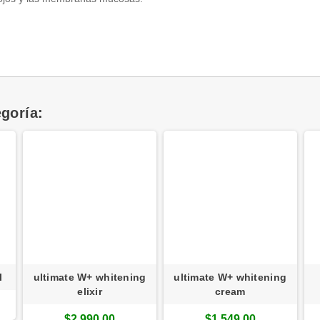
goría:
l
ultimate W+ whitening
ultimate W+ whitening
elixir
cream
$2,990.00
$1,549.00