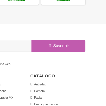
Suscribir
itio web.
CATÁLOGO
a
Antiedad
aseña
Corporal
terapia MX
Facial
Despigmentación