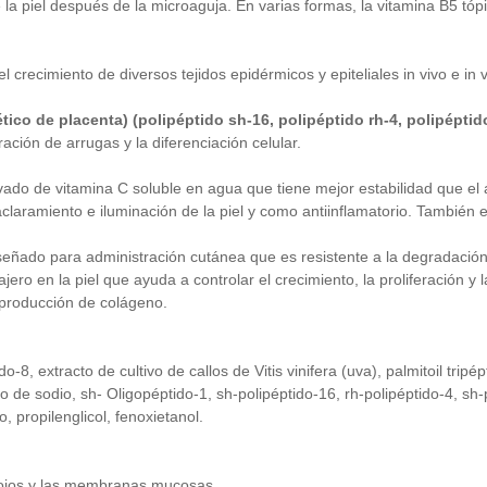
la piel después de la microaguja. En varias formas, la vitamina B5 tóp
l crecimiento de diversos tejidos epidérmicos y epiteliales in vivo e in v
ico de placenta) (polipéptido sh-16, polipéptido rh-4, polipéptid
ración de arrugas y la diferenciación celular.
ado de vitamina C soluble en agua que tiene mejor estabilidad que el 
laramiento e iluminación de la piel y como antiinflamatorio. También e
iseñado para administración cutánea que es resistente a la degradaci
ero en la piel que ayuda a controlar el crecimiento, la proliferación y 
 producción de colágeno.
o-8, extracto de cultivo de callos de Vitis vinifera (uva), palmitoil tripépt
o de sodio, sh- Oligopéptido-1, sh-polipéptido-16, rh-polipéptido-4, sh-
, propilenglicol, fenoxietanol.
os ojos y las membranas mucosas.