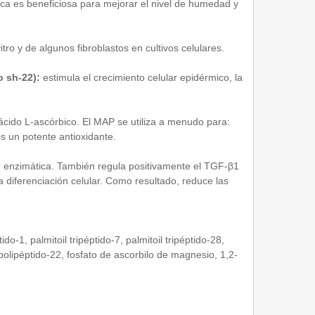
ica es beneficiosa para mejorar el nivel de humedad y
itro y de algunos fibroblastos en cultivos celulares.
o sh-22):
estimula el crecimiento celular epidérmico, la
ácido L-ascórbico. El MAP se utiliza a menudo para:
s un potente antioxidante.
ón enzimática. También regula positivamente el TGF-β1
la diferenciación celular. Como resultado, reduce las
ido-1, palmitoil tripéptido-7, palmitoil tripéptido-28,
polipéptido-22, fosfato de ascorbilo de magnesio, 1,2-