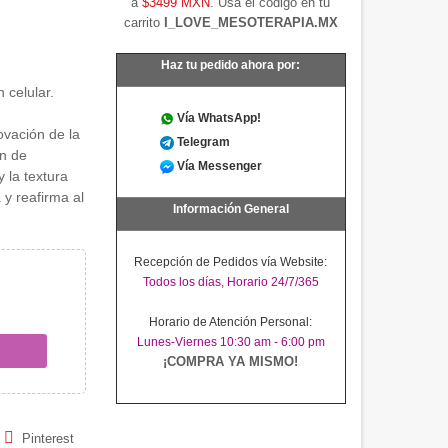
a
$3499 MXN
. Usa el código en tu
carrito
I_LOVE_MESOTERAPIA.MX
Haz tu pedido ahora por:
 celular.
Vía WhatsApp!
ovación de la
Telegram
ón de
Vía Messenger
 la textura
 y reafirma al
Información General
Recepción de Pedidos vía Website:
Todos los días, Horario 24/7/365
Horario de Atención Personal:
Lunes-Viernes 10:30 am - 6:00 pm
¡COMPRA YA MISMO!
Pinterest