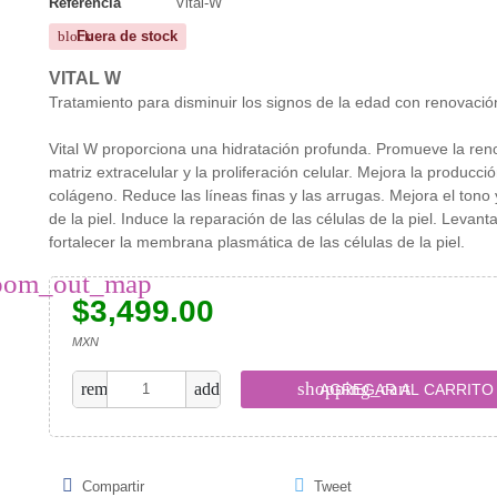
Referencia
Vital-W
Fuera de stock
block
VITAL W
Tratamiento para disminuir los signos de la edad con renovación
Vital W proporciona una hidratación profunda. Promueve la ren
matriz extracelular y la proliferación celular. Mejora la producci
colágeno. Reduce las líneas finas y las arrugas. Mejora el tono y
de la piel. Induce la reparación de las células de la piel. Levanta
fortalecer la membrana plasmática de las células de la piel.
oom_out_map
$3,499.00
MXN
shopping_cart
remove
add
AGREGAR AL CARRITO
Compartir
Tweet