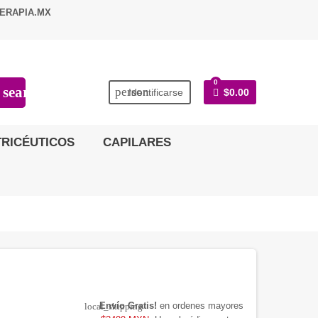
ERAPIA.MX
0
search
person
Identificarse
$0.00
RICÉUTICOS
CAPILARES
Envío Gratis!
en ordenes mayores
local_shipping