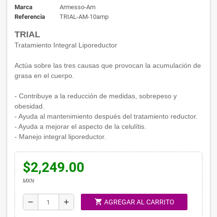
Marca
Armesso-Am
Referencia
TRIAL-AM-10amp
TRIAL
Tratamiento Integral Liporeductor
Actúa sobre las tres causas que provocan la acumulación de
grasa en el cuerpo.
- Contribuye a la reducción de medidas, sobrepeso y
obesidad.
- Ayuda al mantenimiento después del tratamiento reductor.
- Ayuda a mejorar el aspecto de la celulítis.
- Manejo integral liporeductor.
$2,249.00
MXN
shopping_cart
remove
add
AGREGAR AL CARRITO