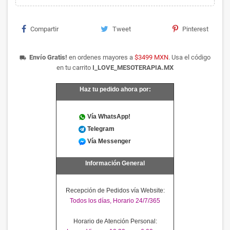
Compartir
Tweet
Pinterest
Envío Gratis!
en ordenes mayores a
$3499 MXN
. Usa el código
local_shipping
en tu carrito
I_LOVE_MESOTERAPIA.MX
Haz tu pedido ahora por:
Vía WhatsApp!
Telegram
Vía Messenger
Información General
Recepción de Pedidos vía Website:
Todos los días, Horario 24/7/365
Horario de Atención Personal: