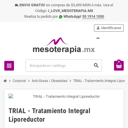
ENVIO GRATIS!
en compras de $3,499 MXN ó más. Usa el
local_shipping
Código:
I_LOVE_MESOTERAPIA.MX
Realiza tu pedido por
WhatsApp!
55 1914 1050
person
Identificarse
0
view_headline
search
chevron_right
chevron_right
chevron_right
Corporal
Anti-Grasa / Obsesidad
TRIAL - Tratamiento Integral Lipore
TRIAL - Tratamiento Integral
Liporeductor