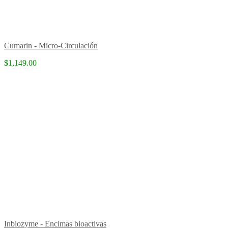
Cumarin - Micro-Circulación
$1,149.00
Inbiozyme - Encimas bioactivas