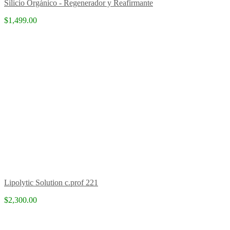
Silicio Orgánico - Regenerador y Reafirmante
$1,499.00
Lipolytic Solution c.prof 221
$2,300.00