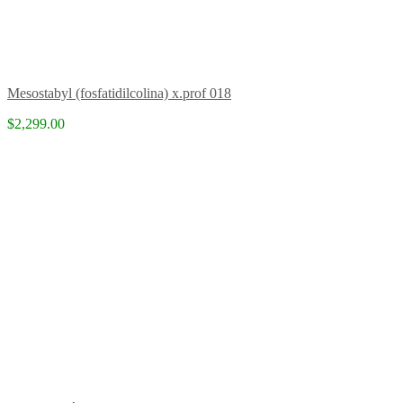
Mesostabyl (fosfatidilcolina) x.prof 018
$2,299.00