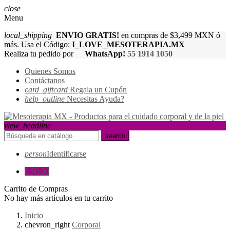
close
Menu
local_shipping
ENVIO GRATIS!
en compras de $3,499 MXN ó
más. Usa el Código:
I_LOVE_MESOTERAPIA.MX
Realiza tu pedido por
WhatsApp!
55 1914 1050
Quienes Somos
Contáctanos
card_giftcard
Regala un Cupón
help_outline
Necesitas Ayuda?
view_headline
search
person
Identificarse
0
$0.00
Carrito de Compras
No hay más artículos en tu carrito
Inicio
chevron_right
Corporal