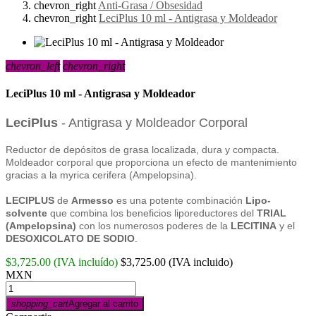
chevron_right
Anti-Grasa / Obsesidad
chevron_right
LeciPlus 10 ml - Antigrasa y Moldeador
chevron_left
chevron_right
LeciPlus 10 ml - Antigrasa y Moldeador
LeciPlus
- Antigrasa y Moldeador Corporal
Reductor de depósitos de grasa localizada, dura y compacta.
Moldeador corporal que proporciona un efecto de mantenimiento
gracias a la myrica cerifera (Ampelopsina).
LECIPLUS
de
Armesso
es una potente combinación
Lipo-
solvente
que combina los beneficios liporeductores del
TRIAL
(Ampelopsina)
con los numerosos poderes de la
LECITINA
y el
DESOXICOLATO DE SODIO
.
$3,725.00
(IVA incluído)
$3,725.00
(IVA incluido)
MXN
shopping_cart
Agregar al carrito