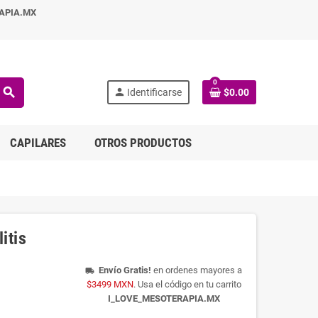
APIA.MX
0
search
person
Identificarse
$0.00
CAPILARES
OTROS PRODUCTOS
itis
Envío Gratis!
en ordenes mayores a
local_shipping
$3499 MXN
. Usa el código en tu carrito
I_LOVE_MESOTERAPIA.MX