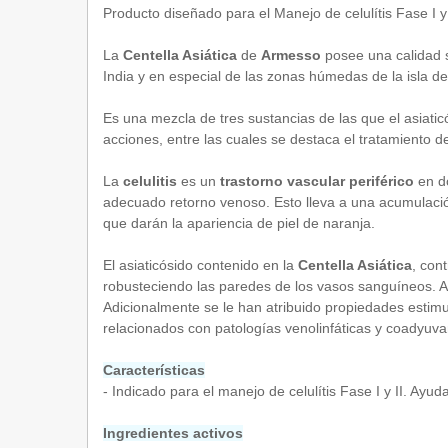
Producto diseñado para el Manejo de celulítis Fase I y
La
Centella Asiática
de
Armesso
posee una calidad su
India y en especial de las zonas húmedas de la isla 
Es una mezcla de tres sustancias de las que el asiat
acciones, entre las cuales se destaca el tratamiento de l
La
celulitis
es un
trastorno vascular periférico
en do
adecuado retorno venoso. Esto lleva a una acumulación
que darán la apariencia de piel de naranja.
El asiaticósido contenido en la
Centella Asiática
, con
robusteciendo las paredes de los vasos sanguíneos. Así 
Adicionalmente se le han atribuido propiedades estimul
relacionados con patologías venolinfáticas y coadyuvan
Características
- Indicado para el manejo de celulítis Fase I y II. Ayu
Ingredientes activos