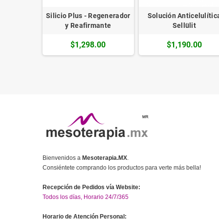
 - Extracto
Silicio Plus - Regenerador
Solución Anticelulític
y Cafeína
y Reafirmante
Sellülit
.00
$1,298.00
$1,190.00
Bienvenidos a
Mesoterapia.MX
.
Consiéntete comprando los productos para verte más bella!
Recepción de Pedidos vía Website:
Todos los días, Horario 24/7/365
Horario de Atención Personal: