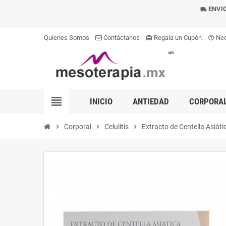
ENVIO
local_shipping
Quienes Somos
Contáctanos
Regala un Cupón
Nec
card_giftcard
help_outline
view_headline
INICIO
ANTIEDAD
CORPORA
chevron_right
Corporal
chevron_right
Celulitis
chevron_right
Extracto de Centella Asiática