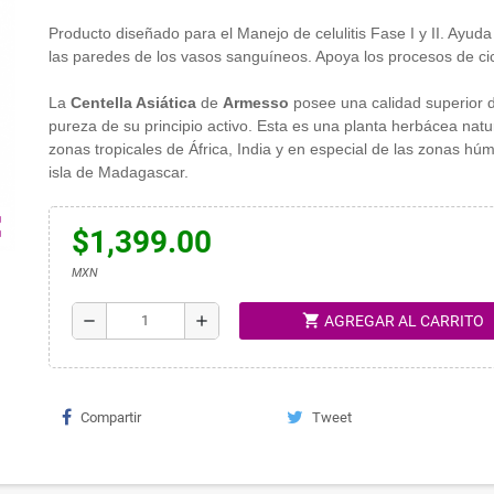
Producto diseñado para el Manejo de celulitis Fase I y II. Ayuda 
las paredes de los vasos sanguíneos. Apoya los procesos de cic
La
Centella Asiática
de
Armesso
posee una calidad superior d
pureza de su principio activo. Esta es una planta herbácea natu
zonas tropicales de África, India y en especial de las zonas hú
isla de Madagascar.
ap
$1,399.00
MXN
shopping_cart
remove
add
AGREGAR AL CARRITO
Compartir
Tweet