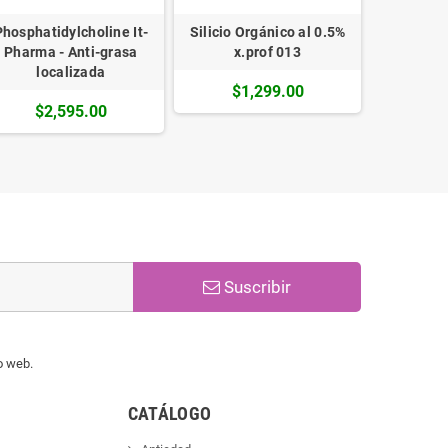
Phosphatidylcholine It-
Silicio Orgánico al 0.5%
Extracto
Pharma - Anti-grasa
x.prof 013
x.
localizada
$1,299.00
$1
$2,595.00
Suscribir
io web.
CATÁLOGO