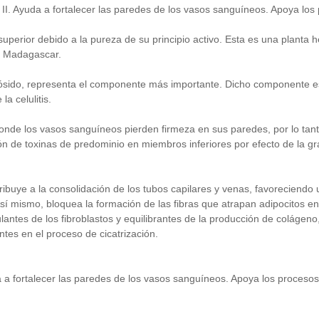
 II. Ayuda a fortalecer las paredes de los vasos sanguíneos. Apoya los 
perior debido a la pureza de su principio activo. Esta es una planta h
de Madagascar.
icósido, representa el componente más importante. Dicho componente e
a celulitis.
nde los vasos sanguíneos pierden firmeza en sus paredes, por lo tant
 de toxinas de predominio en miembros inferiores por efecto de la gra
tribuye a la consolidación de los tubos capilares y venas, favoreciendo
mismo, bloquea la formación de las fibras que atrapan adipocitos en la c
antes de los fibroblastos y equilibrantes de la producción de colágeno
tes en el proceso de cicatrización.
da a fortalecer las paredes de los vasos sanguíneos. Apoya los procesos 