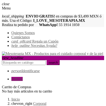
close
Menu
local_shipping
ENVIO GRATIS!
en compras de $3,499 MXN ó
más. Usa el Código:
I_LOVE_MESOTERAPIA.MX
Realiza tu pedido por
WhatsApp!
55 1914 1050
Quienes Somos
Contáctanos
card_giftcard
Regala un Cupón
help_outline
Necesitas Ayuda?
view_headline
search
person
Identificarse
0
$0.00
Carrito de Compras
No hay más artículos en tu carrito
Inicio
chevron_right
Corporal