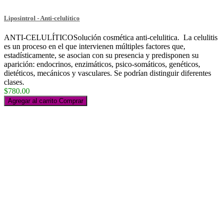
Liposintrol - Anti-celulítico
ANTI-CELULÍTICOSolución cosmética anti-celulitica. La celulitis
es un proceso en el que intervienen múltiples factores que,
estadísticamente, se asocian con su presencia y predisponen su
aparición: endocrinos, enzimáticos, psico-somáticos, genéticos,
dietéticos, mecánicos y vasculares. Se podrían distinguir diferentes
clases.
$780.00
Agregar al carrito
Comprar