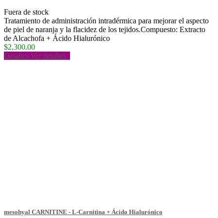
Fuera de stock
Tratamiento de administración intradérmica para mejorar el aspecto
de piel de naranja y la flacidez de los tejidos.Compuesto: Extracto
de Alcachofa + Ácido Hialurónico
$2,300.00
Detalles
Ver detalles
mesohyal CARNITINE - L-Carnitina + Ácido Hialurónico