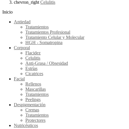
chevron_right
Celulitis
Inicio
Antiedad
Tratamientos
Tratamientos Profesional
Tratamiento Celular y Molecular
HGH - Somatropina
Corporal
Flacidez
Celulitis
Anti-Grasa / Obsesidad
Estrías
Cicatrices
Facial
Rellenos
Mascarillas
Tratamientos
Peelings
Despigmentación
Cremas
Tratamientos
Protectores
Nutricéuticos