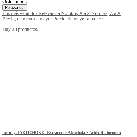
Ordenar por:
Relevancia
Los más vendidos
Relevancia
Nombre, A a Z
Nombre, Z a A
Precio, de menor a mayor
Precio, de mayor a menor
Hay 38 productos.
mesohyal ARTICHOKE - Extracto de Alcachofa + Ácido Hialurónico