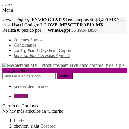
close
Menu
local_shipping
ENVIO GRATIS!
en compras de $3,499 MXN ó
más. Usa el Código:
I_LOVE_MESOTERAPIA.MX
Realiza tu pedido por
WhatsApp!
55 1914 1050
Quienes Somos
Contáctanos
card_giftcard
Regala un Cupón
help_outline
Necesitas Ayuda?
view_headline
search
person
Identificarse
0
$0.00
Carrito de Compras
No hay más artículos en tu carrito
Inicio
chevron_right
Corporal