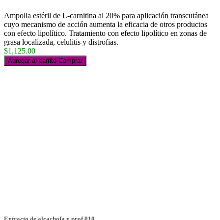
Ampolla estéril de L-carnitina al 20% para aplicación transcutánea
cuyo mecanismo de acción aumenta la eficacia de otros productos
con efecto lipolítico. Tratamiento con efecto lipolítico en zonas de
grasa localizada, celulitis y distrofias.
$1,125.00
Agregar al carrito
Comprar
Extracto de alcachofa x.prof 010