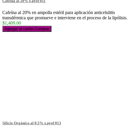
Cafeína al 20% x.prof 011
Cafeína al 20% en ampolla estéril para aplicación anticelulitis
transdérmica que promueve e interviene en el proceso de la lipólisis.
$1,409.00
Agregar al carrito
Comprar
Silicio Orgánico al 0.5% x.prof 013