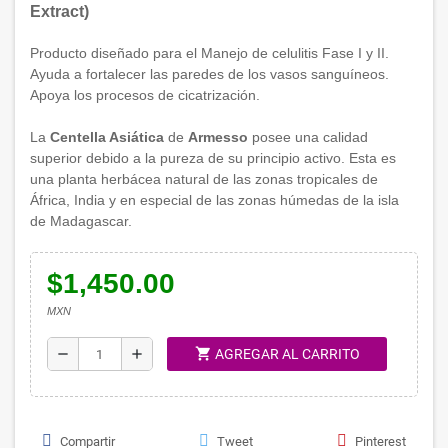
Extract)
Producto diseñado para el Manejo de celulitis Fase I y II.
Ayuda a fortalecer las paredes de los vasos sanguíneos.
Apoya los procesos de cicatrización.
La
Centella Asiática
de
Armesso
posee una calidad
superior debido a la pureza de su principio activo. Esta es
una planta herbácea natural de las zonas tropicales de
África, India y en especial de las zonas húmedas de la isla
de Madagascar.
$1,450.00
MXN
shopping_cart
remove
add
AGREGAR AL CARRITO
Compartir
Tweet
Pinterest