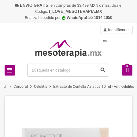
ENVIO GRATIS!
en compras de $3,499 MXN ó más. Usa el
local_shipping
Código:
I_LOVE_MESOTERAPIA.MX
Realiza tu pedido por
WhatsApp!
55 1914 1050
person
Identificarse
0
view_headline
search
chevron_right
chevron_right
chevron_right
Corporal
Celulitis
Extracto de Centella Asiática 10 ml - Anti-celulitis