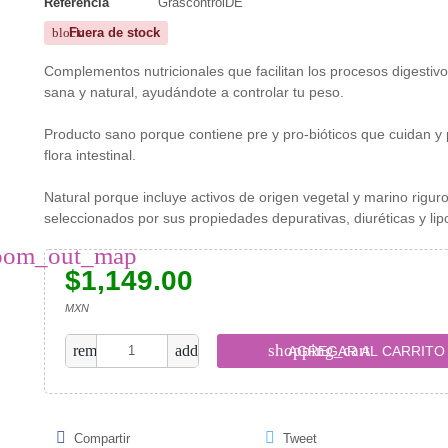
Referencia
GrascontrolDE
Fuera de stock
block
Complementos nutricionales que facilitan los procesos digestiv
sana y natural, ayudándote a controlar tu peso.
Producto sano porque contiene pre y pro-bióticos que cuidan y 
flora intestinal.
Natural porque incluye activos de origen vegetal y marino rigu
seleccionados por sus propiedades depurativas, diuréticas y li
oom_out_map
$1,149.00
MXN
shopping_cart
remove
add
AGREGAR AL CARRITO
Compartir
Tweet