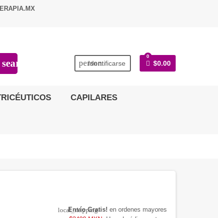
ERAPIA.MX
0
search
person
Identificarse
$0.00
RICÉUTICOS
CAPILARES
Envío Gratis!
en ordenes mayores
local_shipping