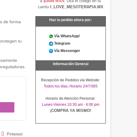
a
$3499 MXN
. Usa el código en tu
carrito
I_LOVE_MESOTERAPIA.MX
Haz tu pedido ahora por:
os de forma
Vía WhatsApp!
protegen tu
Telegram
Vía Messenger
rosamente
Información General
poreguladoras.
Recepción de Pedidos vía Website:
Todos los días, Horario 24/7/365
Horario de Atención Personal:
Lunes-Viernes 10:30 am - 6:00 pm
¡COMPRA YA MISMO!
Pinterest