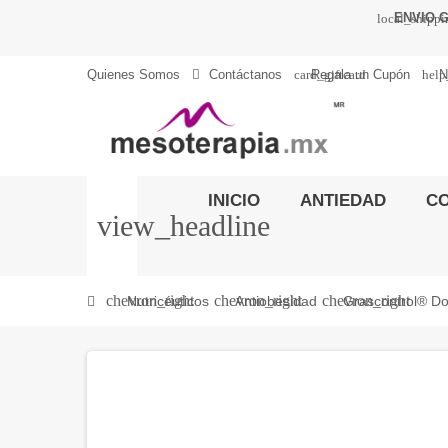
ENVIO G
local_shipp
card_giftcard
help
Quienes Somos
Contáctanos
Regala un Cupón
N
INICIO
ANTIEDAD
C
view_headline
chevron_right
chevron_right
chevron_right
Nutricéuticos
Antiobesidad
Grascontrol® Do