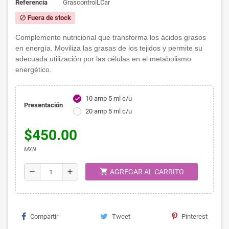
Referencia
GrascontrolLCar
Fuera de stock
block
Complemento nutricional que transforma los ácidos grasos
en energía. Moviliza las grasas de los tejidos y permite su
adecuada utilización por las células en el metabolismo
energético.
10 amp 5 ml c/u
check
Presentación
20 amp 5 ml c/u
$450.00
MXN
shopping_cart
remove
add
AGREGAR AL CARRITO
Compartir
Tweet
Pinterest