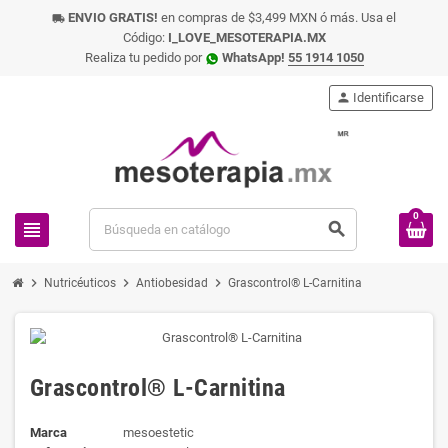
ENVIO GRATIS!
en compras de $3,499 MXN ó más. Usa el
local_shipping
Código:
I_LOVE_MESOTERAPIA.MX
Realiza tu pedido por
WhatsApp!
55 1914 1050
person
Identificarse
0
view_headline
search
chevron_right
chevron_right
chevron_right
Nutricéuticos
Antiobesidad
Grascontrol® L-Carnitina
Grascontrol® L-Carnitina
Marca
mesoestetic