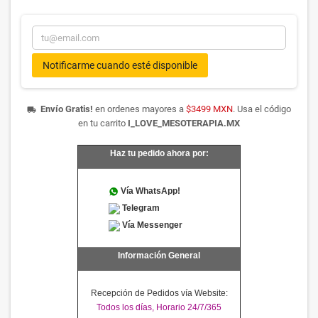
Notificarme cuando esté disponible
Envío Gratis!
en ordenes mayores a
$3499 MXN
. Usa el código
local_shipping
en tu carrito
I_LOVE_MESOTERAPIA.MX
Haz tu pedido ahora por:
Vía WhatsApp!
Telegram
Vía Messenger
Información General
Recepción de Pedidos vía Website:
Todos los días, Horario 24/7/365