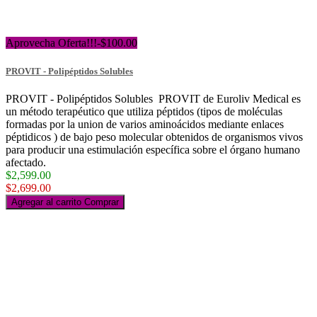
Aprovecha Oferta!!!
-$100.00
PROVIT - Polipéptidos Solubles
PROVIT - Polipéptidos Solubles PROVIT de Euroliv Medical es
un método terapéutico que utiliza péptidos (tipos de moléculas
formadas por la union de varios aminoácidos mediante enlaces
péptidicos ) de bajo peso molecular obtenidos de organismos vivos
para producir una estimulación específica sobre el órgano humano
afectado.
$2,599.00
$2,699.00
Agregar al carrito
Comprar