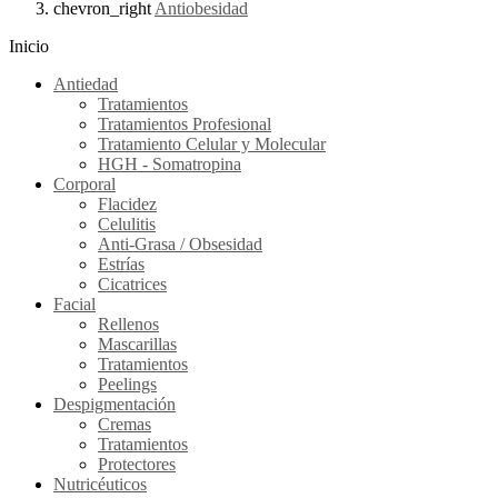
chevron_right
Antiobesidad
Inicio
Antiedad
Tratamientos
Tratamientos Profesional
Tratamiento Celular y Molecular
HGH - Somatropina
Corporal
Flacidez
Celulitis
Anti-Grasa / Obsesidad
Estrías
Cicatrices
Facial
Rellenos
Mascarillas
Tratamientos
Peelings
Despigmentación
Cremas
Tratamientos
Protectores
Nutricéuticos