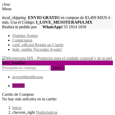
close
Menu
local_shipping
ENVIO GRATIS!
en compras de $3,499 MXN ó
más. Usa el Código:
I_LOVE_MESOTERAPIA.MX
Realiza tu pedido por
WhatsApp!
55 1914 1050
Quienes Somos
Contáctanos
card_giftcard
Regala un Cupón
help_outline
Necesitas Ayuda?
view_headline
search
person
Identificarse
0
$0.00
Carrito de Compras
No hay más artículos en tu carrito
Inicio
chevron_right
Nutricéuticos