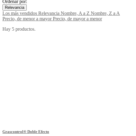
Ordenar por:
Relevancia
Los más vendidos
Relevancia
Nombre, A a Z
Nombre, Z a A
Precio, de menor a mayor
Precio, de mayor a menor
Hay 5 productos.
Grascontrol® Doble Efecto