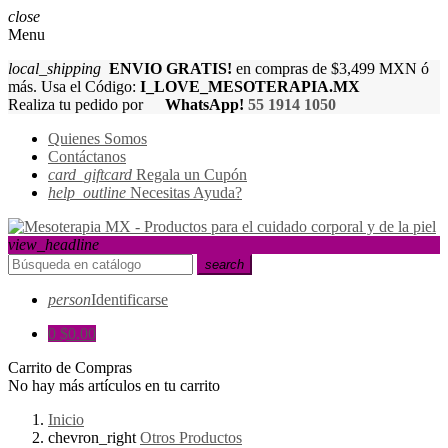
close
Menu
local_shipping
ENVIO GRATIS!
en compras de $3,499 MXN ó
más. Usa el Código:
I_LOVE_MESOTERAPIA.MX
Realiza tu pedido por
WhatsApp!
55 1914 1050
Quienes Somos
Contáctanos
card_giftcard
Regala un Cupón
help_outline
Necesitas Ayuda?
view_headline
search
person
Identificarse
0
$0.00
Carrito de Compras
No hay más artículos en tu carrito
Inicio
chevron_right
Otros Productos