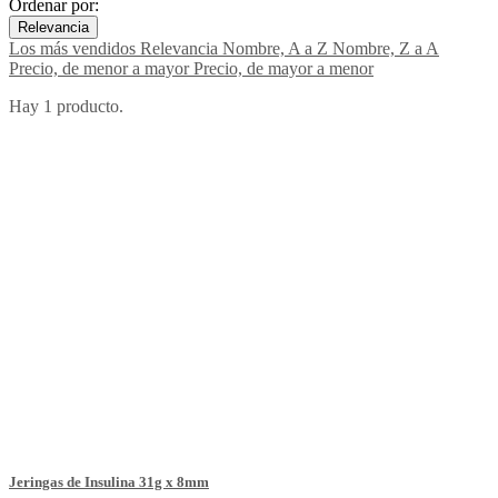
Ordenar por:
Relevancia
Los más vendidos
Relevancia
Nombre, A a Z
Nombre, Z a A
Precio, de menor a mayor
Precio, de mayor a menor
Hay 1 producto.
Jeringas de Insulina 31g x 8mm