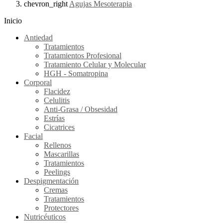
chevron_right
Agujas Mesoterapia
Inicio
Antiedad
Tratamientos
Tratamientos Profesional
Tratamiento Celular y Molecular
HGH - Somatropina
Corporal
Flacidez
Celulitis
Anti-Grasa / Obsesidad
Estrías
Cicatrices
Facial
Rellenos
Mascarillas
Tratamientos
Peelings
Despigmentación
Cremas
Tratamientos
Protectores
Nutricéuticos