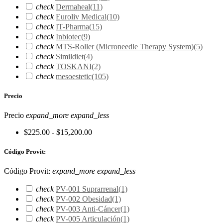
check
Dermaheal
(11)
check
Euroliv Medical
(10)
check
IT-Pharma
(15)
check
Inbiotec
(9)
check
MTS-Roller (Microneedle Therapy System)
(5)
check
Simildiet
(4)
check
TOSKANI
(2)
check
mesoestetic
(105)
Precio
Precio
expand_more
expand_less
$225.00 - $15,200.00
Código Provit:
Código Provit:
expand_more
expand_less
check
PV-001 Suprarrenal
(1)
check
PV-002 Obesidad
(1)
check
PV-003 Anti-Cáncer
(1)
check
PV-005 Articulación
(1)