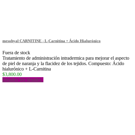
mesohyal CARNITINE - L-Carnitina + Ácido Hialurónico
Fuera de stock
Tratamiento de administración intradermica para mejorar el aspecto
de piel de naranja y la flacidez de los tejidos. Compuesto: Ácido
hialurónico + L-Carnitina
$3,800.00
Detalles
Ver detalles