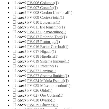
check
PV-006 Columna
(1)
check
PV-007 Corazón
(1)
check
PV-008 Cordón Umbilical
(1)
check
PV-009 Corteza total
(1)
check
PV-010 Epidermis
(1)
check
PV-011 Eje femenino
(1)
check
PV-012 Eje masculino
(1)
check
PV-013 Embrión Total
(1)
check
PV-015 Estómago
(1)
check
PV-016 Factor Cerebral
(1)
check
PV-017 Hígado
(1)
check
PV-018 Hipofisis
(1)
check
PV-019 Sistema Inmune
(1)
check
PV-021 Intestino
(1)
check
PV-022 Lamina
(1)
check
PV-023 Sistema límbico
(1)
check
PV-024 Médula Espinal
(1)
check
PV-025 Músculo, tendón
(1)
check
PV-026 Oído
(1)
check
PV-027 Ojo Corteza
(1)
check
PV-028 Ovario
(1)
check
PV-029 Páncreas
(1)