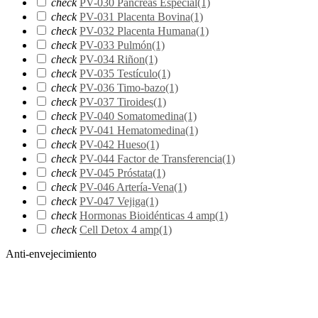
check
PV-030 Páncreas Especial
(1)
check
PV-031 Placenta Bovina
(1)
check
PV-032 Placenta Humana
(1)
check
PV-033 Pulmón
(1)
check
PV-034 Riñon
(1)
check
PV-035 Testículo
(1)
check
PV-036 Timo-bazo
(1)
check
PV-037 Tiroides
(1)
check
PV-040 Somatomedina
(1)
check
PV-041 Hematomedina
(1)
check
PV-042 Hueso
(1)
check
PV-044 Factor de Transferencia
(1)
check
PV-045 Próstata
(1)
check
PV-046 Artería-Vena
(1)
check
PV-047 Vejiga
(1)
check
Hormonas Bioidénticas 4 amp
(1)
check
Cell Detox 4 amp
(1)
Anti-envejecimiento