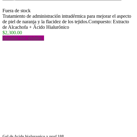
Fuera de stock
Tratamiento de administración intradérmica para mejorar el aspecto
de piel de naranja y la flacidez de los tejidos.Compuesto: Extracto
de Alcachofa + Ácido Hialurónico
$2,300.00
Detalles
Ver detalles
Gel de Acido hialuronico x.prof 108