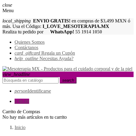
close
Menu
local_shipping
ENVIO GRATIS!
en compras de $3,499 MXN ó
más. Usa el Código:
I_LOVE_MESOTERAPIA.MX
Realiza tu pedido por
WhatsApp!
55 1914 1050
Quienes Somos
Contáctanos
card_giftcard
Regala un Cupón
help_outline
Necesitas Ayuda?
view_headline
search
person
Identificarse
0
$0.00
Carrito de Compras
No hay más artículos en tu carrito
Inicio