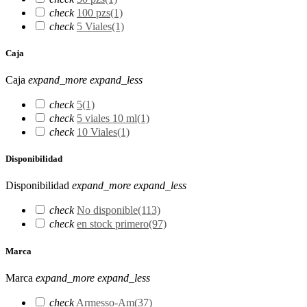
check
100 pzs
(1)
check
5 Viales
(1)
Caja
Caja
expand_more
expand_less
check
5
(1)
check
5 viales 10 ml
(1)
check
10 Viales
(1)
Disponibilidad
Disponibilidad
expand_more
expand_less
check
No disponible
(113)
check
en stock primero
(97)
Marca
Marca
expand_more
expand_less
check
Armesso-Am
(37)