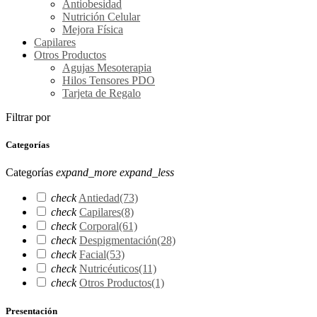
Antiobesidad
Nutrición Celular
Mejora Física
Capilares
Otros Productos
Agujas Mesoterapia
Hilos Tensores PDO
Tarjeta de Regalo
Filtrar por
Categorías
Categorías
expand_more
expand_less
check
Antiedad
(73)
check
Capilares
(8)
check
Corporal
(61)
check
Despigmentación
(28)
check
Facial
(53)
check
Nutricéuticos
(11)
check
Otros Productos
(1)
Presentación