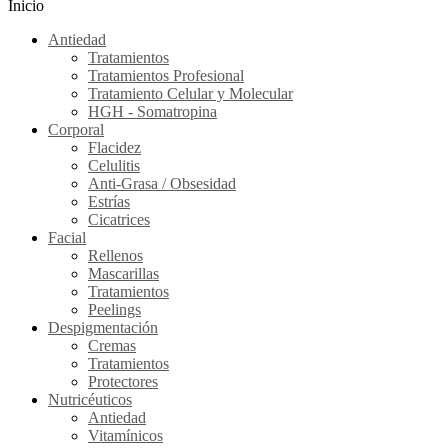
Inicio
Antiedad
Tratamientos
Tratamientos Profesional
Tratamiento Celular y Molecular
HGH - Somatropina
Corporal
Flacidez
Celulitis
Anti-Grasa / Obsesidad
Estrías
Cicatrices
Facial
Rellenos
Mascarillas
Tratamientos
Peelings
Despigmentación
Cremas
Tratamientos
Protectores
Nutricéuticos
Antiedad
Vitamínicos